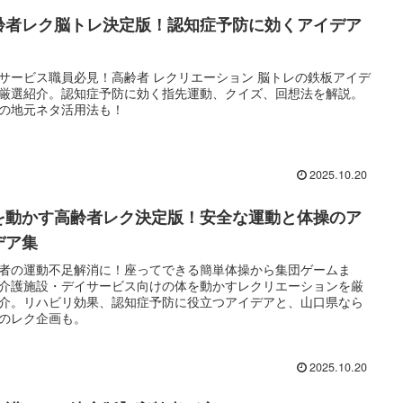
齢者レク脳トレ決定版！認知症予防に効くアイデア
サービス職員必見！高齢者 レクリエーション 脳トレの鉄板アイデ
厳選紹介。認知症予防に効く指先運動、クイズ、回想法を解説。
の地元ネタ活用法も！
2025.10.20
を動かす高齢者レク決定版！安全な運動と体操のア
デア集
者の運動不足解消に！座ってできる簡単体操から集団ゲームま
介護施設・デイサービス向けの体を動かすレクリエーションを厳
介。リハビリ効果、認知症予防に役立つアイデアと、山口県なら
のレク企画も。
2025.10.20