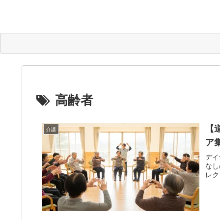
高齢者
【
介護
ア
デイ
なし
レク