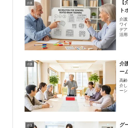
【
介護
ト
介護
ワイ
デア
活用
介
介護
ー
高齢
介し
ーシ
グ
介護