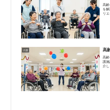
高齢
を解
リエ
高
介護
高齢
護施
介し