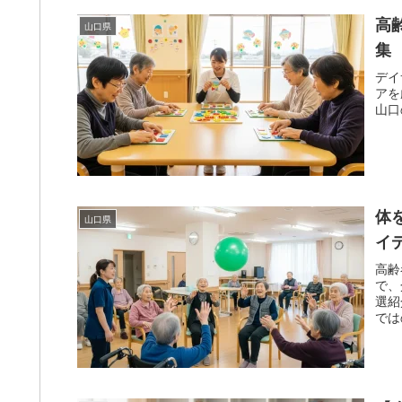
高
山口県
集
デイ
アを
山口
体
山口県
イ
高齢
で、
選紹
では