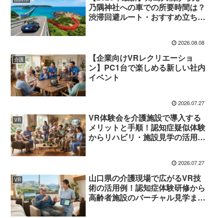
乃隅神社への車での所要時間は？
渋滞回避ルート・おすすめ立ち寄
り穴場スポット完全ガイド
2026.08.08
【企業向けVRレクリエーショ
介護
ン】PC1台で楽しめる新しい社内
イベント
2026.07.27
VR体験会を介護施設で導入する
VR
メリットと手順！認知症疑似体験
からリハビリ・施設見学の活用法
まで徹底解説
2026.07.27
山口県の介護現場で広がるVR技
VR
術の活用例！認知症体験研修から
高齢者施設のバーチャル見学まで
最新動向を徹底解説