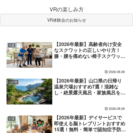
VRの楽しみ方
VR体験会のお知らせ
【2026年最新】高齢者向け安全
介護
なスクワットの正しいやり方！
膝・腰を痛めない椅子スクワット
と回数完全ガイド
2026.08.08
【2026年最新】山口県の日帰り
山口県
温泉穴場おすすめ7選！混雑な
し・絶景露天風呂・家族風呂を徹
底ガイド
2026.08.08
【2026年最新】デイサービスで
介護
即使える脳トレプリントおすすめ
15選！無料・簡単で認知症予防に