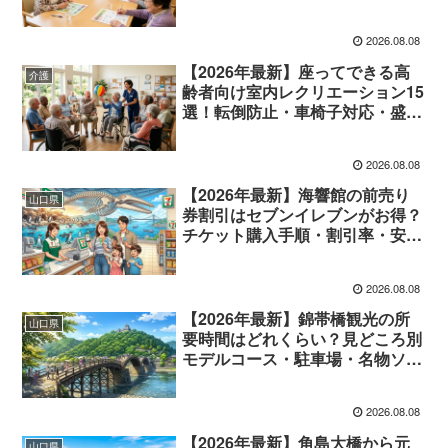
効果的なプリントサイト活用ガイ
ド
2026.08.08
【2026年最新】座ってできる高
介護
齢者向け室内レクリエーション15
選！転倒防止・車椅子対応・盛り
上がるアイデア完全ガイド
2026.08.08
【2026年最新】海響館の前売り
山口県
券割引はセブンイレブンがお得？
チケット購入手順・割引率・安く
入館する裏ワザ完全ガイド
2026.08.08
【2026年最新】錦帯橋観光の所
山口県
要時間はどれくらい？見どころ別
モデルコース・駐車場・名物ソフ
トクリーム攻略完全ガイド
2026.08.08
【2026年最新】角島大橋から元
山口県