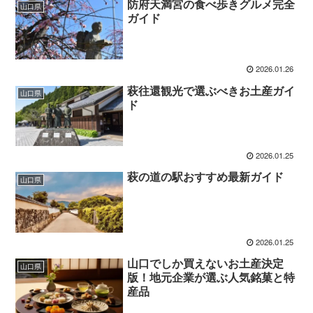
防府天満宮の食べ歩きグルメ完全
山口県
ガイド
2026.01.26
萩往還観光で選ぶべきお土産ガイ
山口県
ド
2026.01.25
萩の道の駅おすすめ最新ガイド
山口県
2026.01.25
山口でしか買えないお土産決定
山口県
版！地元企業が選ぶ人気銘菓と特
産品