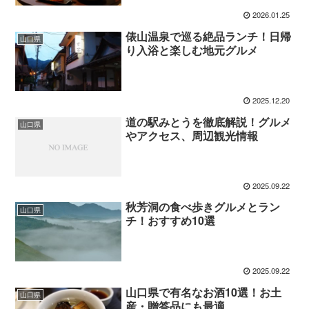
2026.01.25
俵山温泉で巡る絶品ランチ！日帰
山口県
り入浴と楽しむ地元グルメ
2025.12.20
道の駅みとうを徹底解説！グルメ
山口県
やアクセス、周辺観光情報
2025.09.22
秋芳洞の食べ歩きグルメとラン
山口県
チ！おすすめ10選
2025.09.22
山口県で有名なお酒10選！お土
山口県
産・贈答品にも最適