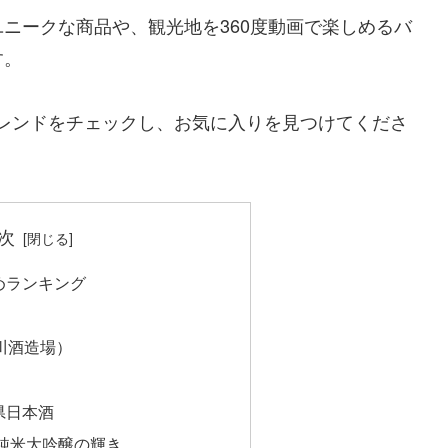
ニークな商品や、観光地を360度動画で楽しめるバ
す。
酒トレンドをチェックし、お気に入りを見つけてくださ
次
めランキング
）
川酒造場）
）
県日本酒
純米大吟醸の輝き