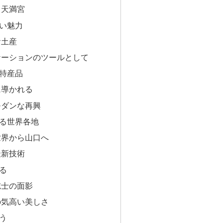
る天満宮
い魅力
お土産
ケーションのツールとして
特産品
に導かれる
モダンな再興
る世界各地
世界から山口へ
最新技術
る
志士の面影
の気高い美しさ
う