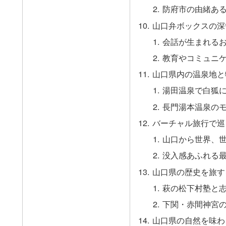
防府市の由緒あ
山口弁ボックスの深
会話が生まれる
教育やコミュニ
山口県内の温泉地と
湯田温泉で白狐
長門湯本温泉の
バーチャル旅行で巡
山口から世界、
没入感あふれる
山口県の歴史を旅す
萩の松下村塾と
下関・赤間神宮
山口県の自然を味わ