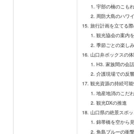
宇部の楠のこも
周防大島のハワ
旅行計画を立てる際
観光協会の案内
季節ごとの楽し
山口弁ボックスの体
H3. 家族間の会
介護現場での反
観光資源の持続可能
地産地消のこだ
観光DXの推進
山口県の絶景スポッ
錦帯橋を空から
角島ブルーの衝