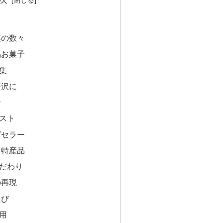
菓の数々
品お菓子
集
贅沢に
合
スト
グセラー
る特産品
だわり
の再現
選び
用