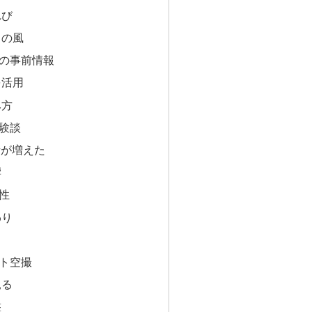
れび
イの風
の事前情報
を活用
み方
験談
話が増えた
響
性
わり
ト空撮
見る
撃