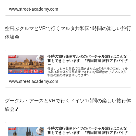
www.street-academy.com
空飛ぶクルマとVRで行くマルタ共和国1時間の楽しい旅行
体験会
今時の旅行術❇️マルタのバーチャル旅行はこんな
事もできちゃいます！ / 吉田龍司 旅行アドバイザ
ー
毎日いつも同じ景色では飽きませんか⁉️地中海の宝石、マル
タ島は島全体が世界遺産できれいな場所ばかり💕マルタ共
和国の旅の体験会やってます✨
www.street-academy.com
グーグル・アースとVRで行くドイツ1時間の楽しい旅行体
験会🎵
今時の旅行術❇️ドイツのバーチャル旅行はこんな
事もできちゃいます！ / 吉田龍司 旅行アドバイザ