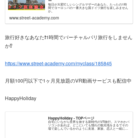
ー
毎日が大変忙しいシングルマザーのあなた、たったの1時
間でヨーロッパの一番大きな国ドイツ旅行を楽しみません
か。
www.street-academy.com
旅行好きなあなた❗1時間でバーチャルパリ旅行をしません
か⁉️
https://www.street-academy.com/myclass/185845
月額100円以下で1ヶ月見放題のVR動画サービスも配信中
HappyHoliday
HappyHoliday - TOPページ
自宅にいながら世界を旅する新時代のVR旅行。スマホかパ
ソコンがあれば、どこにいても憧れの観光地をまるでその
場で楽しんでいるかのように友達、家族、恋人と一緒に会
話をしながら体感できます。新しい旅のスタイルをハッピ
ーホリデー（ハピホリ）で今すぐ...