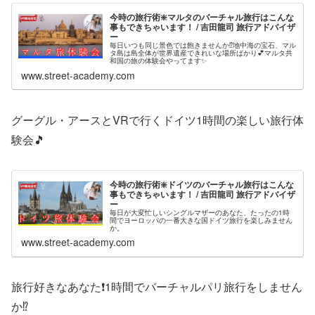
今時の旅行術❇️マルタのバーチャル旅行はこんな
事もできちゃいます！ / 吉田龍司 旅行アドバイザ
ー
毎日いつも同じ景色では飽きませんか⁉️地中海の宝石、マル
タ島は島全体が世界遺産できれいな場所ばかり💕マルタ共
和国の旅の体験会やってます✨
www.street-academy.com
グーグル・アースとVRで行くドイツ1時間の楽しい旅行体
験会🎵
今時の旅行術❇️ドイツのバーチャル旅行はこんな
事もできちゃいます！ / 吉田龍司 旅行アドバイザ
ー
毎日が大変忙しいシングルマザーのあなた、たったの1時
間でヨーロッパの一番大きな国ドイツ旅行を楽しみません
か。
www.street-academy.com
旅行好きなあなた❗1時間でバーチャルパリ旅行をしません
か⁉️