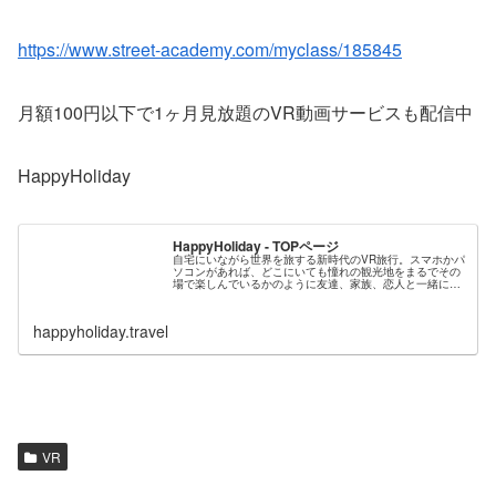
https://www.street-academy.com/myclass/185845
月額100円以下で1ヶ月見放題のVR動画サービスも配信中
HappyHoliday
HappyHoliday - TOPページ
自宅にいながら世界を旅する新時代のVR旅行。スマホかパ
ソコンがあれば、どこにいても憧れの観光地をまるでその
場で楽しんでいるかのように友達、家族、恋人と一緒に会
話をしながら体感できます。新しい旅のスタイルをハッピ
ーホリデー（ハピホリ）で今すぐ...
happyholiday.travel
VR