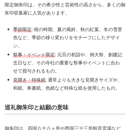
限定御朱印は、その希少性と芸術性の高さから、多くの御
朱印収集家に人気があります。
季節限定
: 桜の時期、夏の風鈴、秋の紅葉、冬の雪景
色など、季節の移り変わりをモチーフにしたデザイ
ン。
祭事・イベント限定
: 元旦の初詣や、例大祭、創建記
念日など、その寺社の重要な祭事やイベントに合わ
せて授与されるもの。
見開き・特殊紙
: 通常よりも大きな見開きサイズや、
和紙、奉書紙、色紙など特殊な紙を使用したもの。
巡礼御朱印と結願の意味
御朱印は、四国八十八ヶ所や西国三十三所観音霊場など、