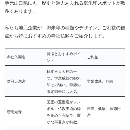
地元山口県にも、歴史と魅力あふれる御朱印スポットが数
多くあります。
私たち地元企業が、御朱印の種類やデザイン、ご利益の観
点から特におすすめの寺社仏閣をご紹介します。
特徴とおすすめポイ
寺社仏閣名
ご利益
ント
日本三大天神の一
つ。学業成就の御朱
防府天満宮
学業成就、厄除
印は力強い。季節の
限定御朱印も人気。
国宝の五重塔がシン
ボル。仏教美術の粋
長寿、健康、福徳円
瑠璃光寺
を集めた寺院で、厳
満
かな墨書きが特徴。