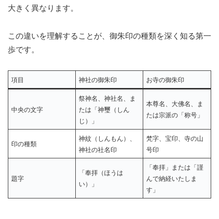
大きく異なります。
この違いを理解することが、御朱印の種類を深く知る第一
歩です。
項目
神社の御朱印
お寺の御朱印
祭神名、神社名、ま
本尊名、大佛名、ま
中央の文字
たは「神璽（しん
たは宗派の「称号」
じ）」
神紋（しんもん）、
梵字、宝印、寺の山
印の種類
神社の社名印
号印
「奉拝」または「謹
「奉拝（ほうは
題字
んで納経いたしま
い）」
す」