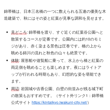
錦帯橋は、日本三名橋の一つに数えられる五連の優美な木
造建築で、秋にはその姿と紅葉が見事な調和を見せます。
見どころ
: 錦帯橋を渡り、すぐ近くの紅葉谷公園へと
散策するコースが定番です。公園内には約10のモミ
ジがあり、赤く染まる景色は圧巻です。橋の上から
眺める錦川の流れと秋色の山々も絶景です。
体験
: 屋形船や遊覧船に乗って、水上から橋と紅葉の
両足側を眺めることも楽しめます。夜にはライトア
ップが行われる時期もあり、幻想的な姿を堪能でき
ます。
周辺
: 岩国城や吉香公園、白壁の街並みが残る城下町
の散策もおすすめです。（サイト外リンク1：錦帯橋
公式サイト
https://kintaikyo.iwakuni-city.net/
）