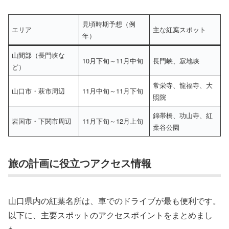
見頃時期予想（例
エリア
主な紅葉スポット
年）
山間部（長門峡な
10月下旬～11月中旬
長門峡、寂地峡
ど）
常栄寺、龍福寺、大
山口市・萩市周辺
11月中旬～11月下旬
照院
錦帯橋、功山寺、紅
岩国市・下関市周辺
11月下旬～12月上旬
葉谷公園
旅の計画に役立つアクセス情報
山口県内の紅葉名所は、車でのドライブが最も便利です。
以下に、主要スポットのアクセスポイントをまとめまし