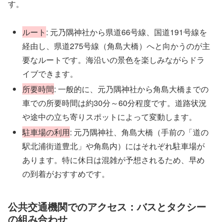
す。
ルート
: 元乃隅神社から県道66号線、国道191号線を
経由し、県道275号線（角島大橋）へと向かうのが主
要なルートです。海沿いの景色を楽しみながらドラ
イブできます。
所要時間
: 一般的に、元乃隅神社から角島大橋までの
車での所要時間は約30分～60分程度です。道路状況
や途中の立ち寄りスポットによって変動します。
駐車場の利用
: 元乃隅神社、角島大橋（手前の「道の
駅北浦街道豊北」や角島内）にはそれぞれ駐車場が
あります。特に休日は混雑が予想されるため、早め
の到着がおすすめです。
公共交通機関でのアクセス：バスとタクシー
の組み合わせ