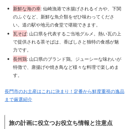
新鮮な海の幸
: 仙崎漁港で水揚げされるイカや、下関
のふぐなど、新鮮な魚介類をぜひ味わってくださ
い。道の駅や地元の食堂で堪能できます。
瓦そば
: 山口県を代表するご当地グルメ。熱い瓦の上
で提供される茶そばは、香ばしさと独特の食感が魅
力です。
長州鶏
: 山口県のブランド鶏。ジューシーな味わいが
特徴で、唐揚げや焼き鳥など様々な料理で楽しめま
す。
長門市のお土産はこれに決まり！定番から鮮度重視の逸品
まで厳選紹介
旅の計画に役立つお役立ち情報と注意点