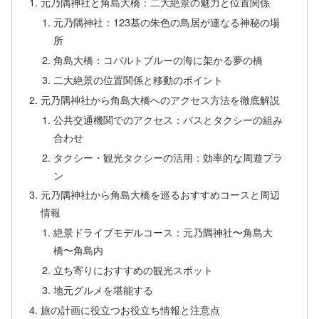
元乃隅神社と角島大橋：二大絶景の魅力と位置関係
元乃隅神社：123基の朱色の鳥居が連なる神秘の場
所
角島大橋：コバルトブルーの海に架かる夢の橋
二大絶景の位置関係と移動のポイント
元乃隅神社から角島大橋へのアクセス方法を徹底解説
公共交通機関でのアクセス：バスとタクシーの組み
合わせ
タクシー・観光タクシーの活用：効率的な周遊プラ
ン
元乃隅神社から角島大橋を巡るおすすめコースと周辺
情報
絶景ドライブモデルコース：元乃隅神社〜角島大
橋〜角島内
立ち寄りにおすすめの観光スポット
地元グルメを堪能する
旅の計画に役立つお役立ち情報と注意点