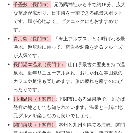
千畳敷（長門市）
: 元乃隅神社から車で約15分。広大
な草原が広がり、日本海を一望できる絶景スポット
です。風が心地よく、ピクニックにもおすすめで
す。
青海島（長門市）
: 「海上アルプス」とも呼ばれる景
勝地。遊覧船に乗って、奇岩や洞窟を巡るクルーズ
が人気です。
長門湯本温泉（長門市）
: 山口県最古の歴史を持つ温
泉地。近年リニューアルされ、おしゃれな雰囲気の
カフェや足湯も楽しめます。旅の疲れを癒すのにぴ
ったりです。
川棚温泉（下関市）
: 下関市にある温泉地で、瓦そば
発祥の地としても知られています。温泉と一緒に地
元グルメを楽しむのも良いでしょう。
関門海峡（下関市）
: 本州と九州を隔てる海峡。関門
橋の雄大な景色や、門司港レトロ地区、唐戸市場な