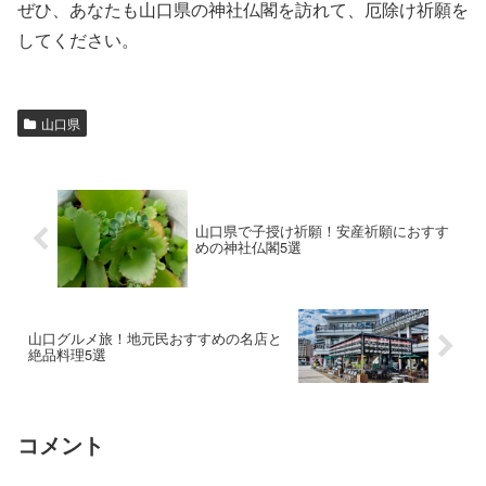
ぜひ、あなたも山口県の神社仏閣を訪れて、厄除け祈願を
してください。
山口県
山口県で子授け祈願！安産祈願におすす
めの神社仏閣5選
山口グルメ旅！地元民おすすめの名店と
絶品料理5選
コメント