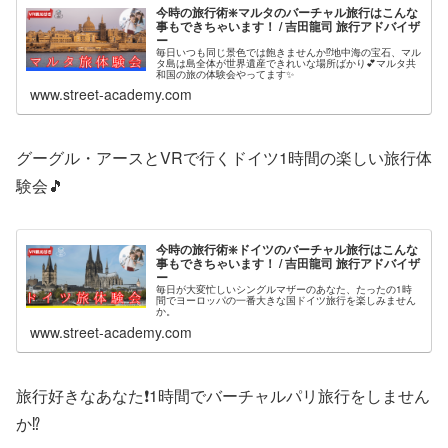
今時の旅行術❇️マルタのバーチャル旅行はこんな
事もできちゃいます！ / 吉田龍司 旅行アドバイザ
ー
毎日いつも同じ景色では飽きませんか⁉️地中海の宝石、マル
タ島は島全体が世界遺産できれいな場所ばかり💕マルタ共
和国の旅の体験会やってます✨
www.street-academy.com
グーグル・アースとVRで行くドイツ1時間の楽しい旅行体
験会🎵
今時の旅行術❇️ドイツのバーチャル旅行はこんな
事もできちゃいます！ / 吉田龍司 旅行アドバイザ
ー
毎日が大変忙しいシングルマザーのあなた、たったの1時
間でヨーロッパの一番大きな国ドイツ旅行を楽しみません
か。
www.street-academy.com
旅行好きなあなた❗1時間でバーチャルパリ旅行をしません
か⁉️