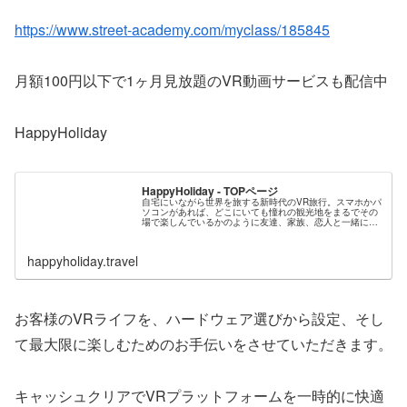
https://www.street-academy.com/myclass/185845
月額100円以下で1ヶ月見放題のVR動画サービスも配信中
HappyHoliday
HappyHoliday - TOPページ
自宅にいながら世界を旅する新時代のVR旅行。スマホかパ
ソコンがあれば、どこにいても憧れの観光地をまるでその
場で楽しんでいるかのように友達、家族、恋人と一緒に会
話をしながら体感できます。新しい旅のスタイルをハッピ
ーホリデー（ハピホリ）で今すぐ...
happyholiday.travel
お客様のVRライフを、ハードウェア選びから設定、そし
て最大限に楽しむためのお手伝いをさせていただきます。
キャッシュクリアでVRプラットフォームを一時的に快適