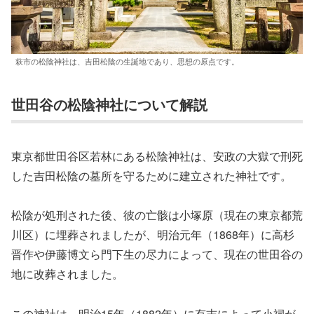
萩市の松陰神社は、吉田松陰の生誕地であり、思想の原点です。
世田谷の松陰神社について解説
東京都世田谷区若林にある松陰神社は、安政の大獄で刑死
した吉田松陰の墓所を守るために建立された神社です。
松陰が処刑された後、彼の亡骸は小塚原（現在の東京都荒
川区）に埋葬されましたが、明治元年（1868年）に高杉
晋作や伊藤博文ら門下生の尽力によって、現在の世田谷の
地に改葬されました。
この神社は、明治15年（1882年）に有志によって小祠が