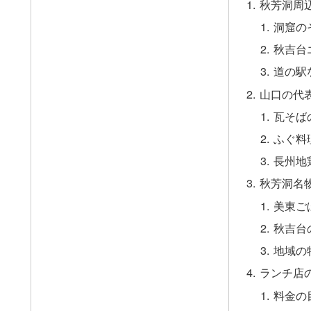
秋芳洞周
洞窟の
秋吉台
道の駅
山口の代
瓦そば
ふぐ料
長州地
秋芳洞名
美東ご
秋吉台
地域の
ランチ店
料金の