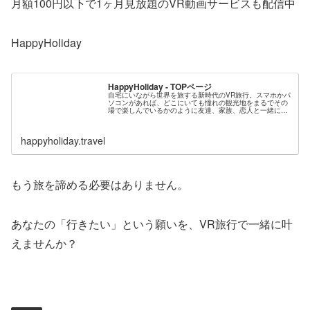
月額100円以下で1ヶ月見放題のVR動画サービスも配信中
HappyHoliday
HappyHoliday - TOPページ
自宅にいながら世界を旅する新時代のVR旅行。スマホかパ
ソコンがあれば、どこにいても憧れの観光地をまるでその
場で楽しんでいるかのように友達、家族、恋人と一緒に会
話をしながら体感できます。新しい旅のスタイルをハッピ
ーホリデー（ハピホリ）で今すぐ...
happyholiday.travel
もう旅を諦める必要はありません。
あなたの「行きたい」という願いを、VR旅行で一緒に叶
えませんか？