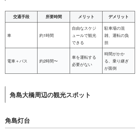
交通手段
所要時間
メリット
デメリット
自由なスケジ
駐車場の混
車
約1時間
ュールで観光
雑、運転の負
できる
担
時間がかか
車を運転する
電車＋バス
約2時間〜
る、乗り継ぎ
必要がない
が面倒
角島大橋周辺の観光スポット
角島灯台