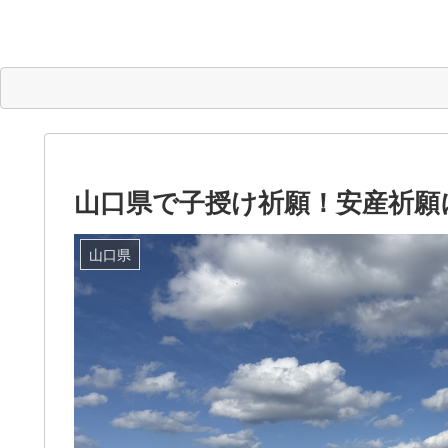
山口県で子授け祈願！安産祈願
山口県