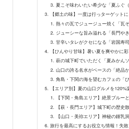
夏こそ味わいたい希少な「夏ふぐ
【郷土の味】一度は行っターゲットに
熱々の瓦でジュージュー焼く「瓦
ジューシーな旨み溢れる「長門や
甘辛いタレがクセになる「岩国寿
【ひんやり甘味】暑い夏を爽やかに彩
萩の城下町でいただく「夏みかん
山口の誇る名水がベースの「絶品
角島・下関の海を望むカフェの「
【エリア別】夏の山口グルメを120
【下関・角島エリア】絶景ブルー
【萩・長門エリア】城下町の歴史
【山口・美祢エリア】神秘の鍾乳
旅行を最高にするお役立ち情報！失敗