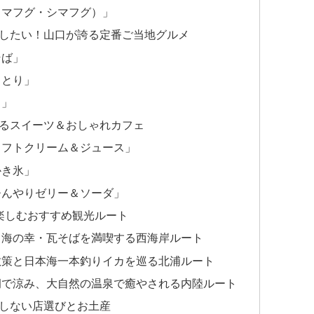
（マフグ・シマフグ）」
したい！山口が誇る定番ご当地グルメ
そば」
きとり」
司」
るスイーツ＆おしゃれカフェ
ソフトクリーム＆ジュース」
かき氷」
ひんやりゼリー＆ソーダ」
%楽しむおすすめ観光ルート
と海の幸・瓦そばを満喫する西海岸ルート
散策と日本海一本釣りイカを巡る北浦ルート
洞で涼み、大自然の温泉で癒やされる内陸ルート
しない店選びとお土産