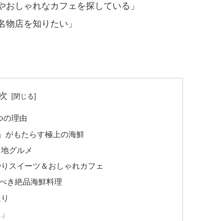
やおしゃれなカフェを探している」
名物店を知りたい」
次
つの理由
」がもたらす極上の海鮮
当地グルメ
やりスイーツ＆おしゃれカフェ
べき絶品海鮮料理
造り
に」