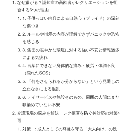
なぜ嫌がる？認知症の高齢者がレクリエーションを拒
否する6つの理由
1. 子供っぽい内容による自尊心（プライド）の深刻
な傷つき
2. ルールや指示の内容が理解できずパニックや恐怖
を感じる
3. 集団の賑やかな環境に対する強い不安と情報過多
による気疲れ
4. 言葉にできない身体的な痛み・疲労・体調不良
（隠れたSOS）
5. 「何をさせられるか分からない」という見通しの
立たなさによる混乱
6. デイサービスや施設そのもの、周囲の人間にまだ
馴染めていない不安
介護現場の悩みを解決！レク拒否を防ぐ神対応の対策4
選
対策1：成人としての尊厳を守る「大人向け」の洗