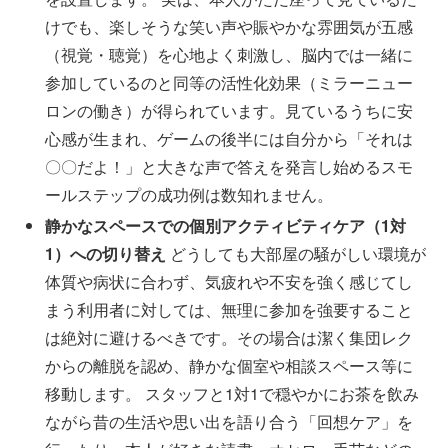
けでも、楽しそうな笑い声や賑やかな雰囲気が五感
（視覚・聴覚）を心地よく刺激し、脳内では一緒に
参加しているのと同等の活性化効果（ミラーニュー
ロンの働き）が得られています。見ているうちに安
心感が生まれ、ゲームの後半には自分から「それは
〇〇だよ！」と大きな声で答えを発言し始めるスモ
ールステップの成功例は数知れません。
静かなスペースでの個別アクティビティケア（1対
1）への切り替え
どうしても大部屋の騒がしい環境が
体質や病状に合わず、気疲れや不安を強く感じてし
まう利用者に対しては、無理に参加を強要すること
は絶対に避けるべきです。その場合は潔く集団レク
からの離脱を認め、静かな個室や相談スペース等に
移動します。 スタッフと1対1で穏やかにお茶を飲み
ながら昔の生活や思い出を語り合う「回想ケア」を