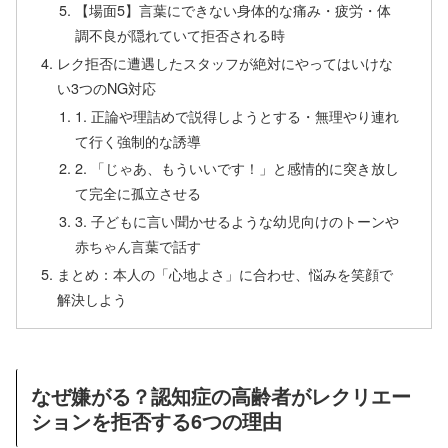
【場面5】言葉にできない身体的な痛み・疲労・体
調不良が隠れていて拒否される時
レク拒否に遭遇したスタッフが絶対にやってはいけな
い3つのNG対応
1. 正論や理詰めで説得しようとする・無理やり連れ
て行く強制的な誘導
2. 「じゃあ、もういいです！」と感情的に突き放し
て完全に孤立させる
3. 子どもに言い聞かせるような幼児向けのトーンや
赤ちゃん言葉で話す
まとめ：本人の「心地よさ」に合わせ、悩みを笑顔で
解決しよう
なぜ嫌がる？認知症の高齢者がレクリエー
ションを拒否する6つの理由