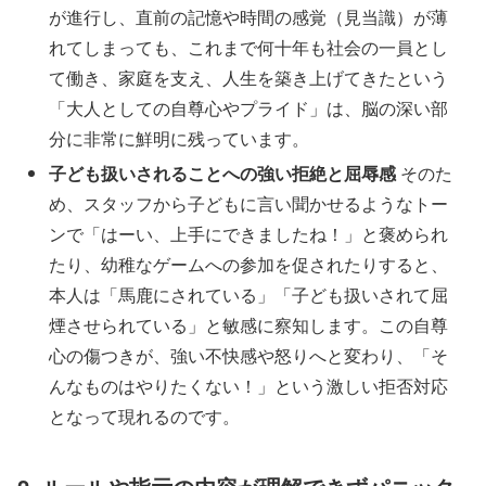
が進行し、直前の記憶や時間の感覚（見当識）が薄
れてしまっても、これまで何十年も社会の一員とし
て働き、家庭を支え、人生を築き上げてきたという
「大人としての自尊心やプライド」は、脳の深い部
分に非常に鮮明に残っています。
子ども扱いされることへの強い拒絶と屈辱感
そのた
め、スタッフから子どもに言い聞かせるようなトー
ンで「はーい、上手にできましたね！」と褒められ
たり、幼稚なゲームへの参加を促されたりすると、
本人は「馬鹿にされている」「子ども扱いされて屈
煙させられている」と敏感に察知します。この自尊
心の傷つきが、強い不快感や怒りへと変わり、「そ
んなものはやりたくない！」という激しい拒否対応
となって現れるのです。