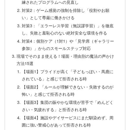
練されたプログラムへの見直し
対策2：ゲーム感覚の強制を排除し「役割やお願
い」として尊厳に働きかける
対策3：「エラーレス学習（無誤謬学習）」を徹底
し、失敗と羞恥心のない絶対安全な環境を作る
対策4：個別ケア（1対1）や「見学席（ギャラリー
参加）」からのスモールステップ対応
現場でそのまま使える！場面・理由別の魔法の声かけ
方法15選
【場面1】プライドが高く「子どもっぽい・馬鹿に
されている」と感じて拒否される時
【場面2】「ルールが理解できない・失敗するのが
怖い」と感じて拒否される時
【場面3】集団の賑やかな環境が苦手で「めんどく
さい・気疲れする」と拒否される時
【場面4】施設やデイサービスにまだ馴染めず、周
囲に強い警戒心があって拒否される時