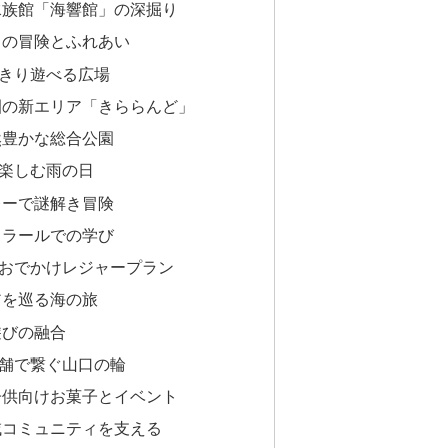
水族館「海響館」の深掘り
ドの冒険とふれあい
きり遊べる広場
園の新エリア「きららんど」
然豊かな総合公園
楽しむ雨の日
レーで謎解き冒険
ソラールでの学び
おでかけレジャープラン
アを巡る海の旅
遊びの融合
舗で繋ぐ山口の輪
子供向けお菓子とイベント
域コミュニティを支える