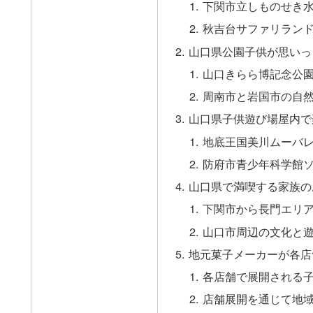
下関市立しものせき
秋吉台サファリラン
山口県公園子供が思いっ
山口きらら博記念公
周南市と岩国市の自
山口県子供遊び場屋内で
地底王国美川ムーバ
防府市青少年科学館
山口県で満喫する家族の
下関市から長門エリ
山口市周辺の文化と
地元菓子メーカーが各店
各店舗で展開される
店舗展開を通じて地