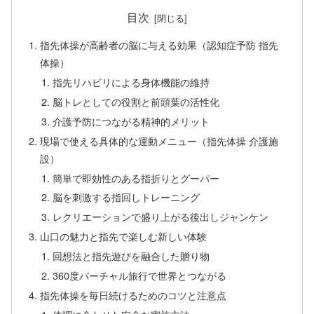
目次
指先体操が高齢者の脳に与える効果（認知症予防 指先
体操）
指先リハビリによる身体機能の維持
脳トレとしての役割と前頭葉の活性化
介護予防につながる精神的メリット
現場で使える具体的な運動メニュー（指先体操 介護施
設）
簡単で即効性のある指折りとグーパー
脳を刺激する指回しトレーニング
レクリエーションで盛り上がる後出しジャンケン
山口の魅力と指先で楽しむ新しい体験
回想法と指先遊びを融合した贈り物
360度バーチャル旅行で世界とつながる
指先体操を毎日続けるためのコツと注意点