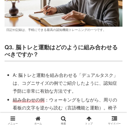
日記や記録は、手軽にできる最高の認知機能トレーニングの一つです。
Q3. 脳トレと運動はどのように組み合わせる
べきですか？
A: 脳トレと運動を組み合わせる「デュアルタスク」
は、コグニサイズの例でご紹介したように、認知症
予防に非常に有効な方法です。
組み合わせの例
：ウォーキングをしながら、周りの
看板の文字を逆から読む（言語機能と運動）。椅子
に座って歌を歌うのに合わせて、手と足で異なるリ
ズムを取って動かす（注意力と遂行機能）。
メニュー
ホーム
検索
トップ
サイドバー