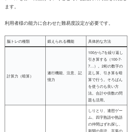
ます。
利用者様の能力に合わせた難易度設定が必要です。
脳トレの種類
鍛えられる機能
具体的な方法
100から7を繰り返し
引き算する（100-7-
7…）。2桁の数字の
遂行機能、注意、記
足し算、引き算を暗
計算力（暗算）
憶力
算で行う。そろばん
を使うのも良い方
法。合計や倍数の問
題も活用。
しりとり、連想ゲー
ム、四字熟語や熟語
の仲間はずれ探し、
新聞の音読。言葉の