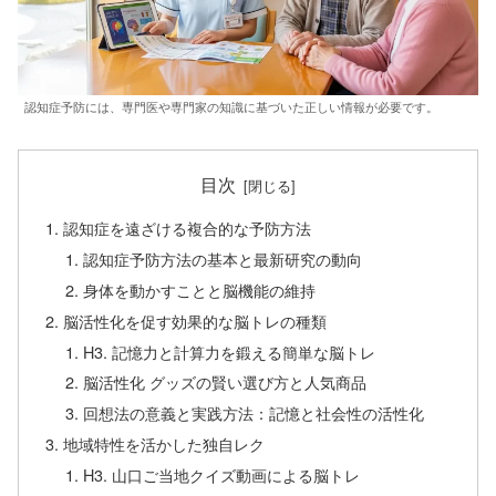
認知症予防には、専門医や専門家の知識に基づいた正しい情報が必要です。
目次
認知症を遠ざける複合的な予防方法
認知症予防方法の基本と最新研究の動向
身体を動かすことと脳機能の維持
脳活性化を促す効果的な脳トレの種類
H3. 記憶力と計算力を鍛える簡単な脳トレ
脳活性化 グッズの賢い選び方と人気商品
回想法の意義と実践方法：記憶と社会性の活性化
地域特性を活かした独自レク
H3. 山口ご当地クイズ動画による脳トレ