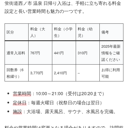
蛍街道西ノ市 温泉 日帰り入浴は、手軽に立ち寄れる料金
設定と長い営業時間も魅力の一つです。
料金（大
料金（小学
料金（幼
区分
備考
人）
生）
児）
2025年最新
通常入浴料
767円
441円
310円
情報をご確
認ください
回数券（6
お得に利用
3,770円
2,410円
–
枚綴り）
可能
営業時間
：10:00～21:00（受付は20:20まで）
定休日
：毎週火曜日（祝祭日の場合は翌日）
施設
：大浴場、露天風呂、サウナ、水風呂を完備。
料金や営業時間は変更となる場合がありますので、訪問前