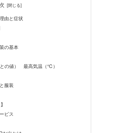
次
理由と症状
因
策の基本
日ごとの値） 最高気温（℃）
と服装
装】
ービス
Rお出かけ