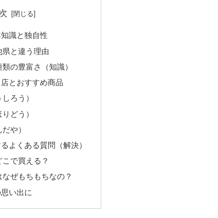
次
本知識と独自性
他県と違う理由
種類の豊富さ（知識）
名店とおすすめ商品
うしろう）
ほりどう）
んだや）
するよくある質問（解決）
どこで買える？
はなぜもちもちなの？
の思い出に