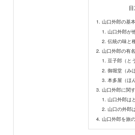
目
山口外郎の基
山口外郎が
伝統の味と
山口外郎の有
豆子郎（と
御堀堂（み
本多屋（ほ
山口外郎に関
山口外郎は
山口の外郎
山口外郎を旅