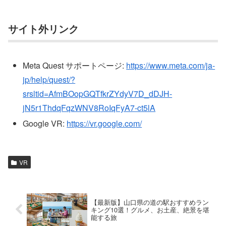
サイト外リンク
Meta Quest サポートページ:
https://www.meta.com/ja-
jp/help/quest/?
srsltid=AfmBOopGQTfkrZYdyV7D_dDJH-
jN5r1ThdqFqzWNV8RoIqFyA7-ct5lA
Google VR:
https://vr.google.com/
VR
【最新版】山口県の道の駅おすすめラン
キング10選！グルメ、お土産、絶景を堪
能する旅