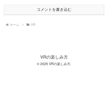
コメントを書き込む
ホーム
VR
VRの楽しみ方
© 2025 VRの楽しみ方.