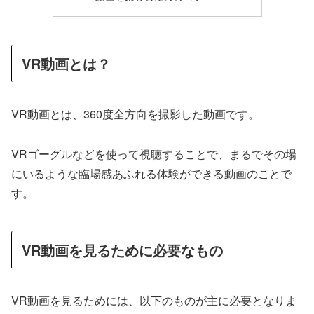
VR動画とは？
VR動画とは、360度全方向を撮影した動画です。
VRゴーグルなどを使って視聴することで、まるでその場
にいるような臨場感あふれる体験ができる動画のことで
す。
VR動画を見るために必要なもの
VR動画を見るためには、以下のものが主に必要となりま