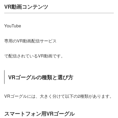
VR動画コンテンツ
YouTube
専用のVR動画配信サービス
で配信されているVR動画です。
VRゴーグルの種類と選び方
VRゴーグルには、大きく分けて以下の2種類があります。
スマートフォン用VRゴーグル