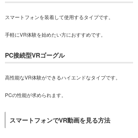
スマートフォンを装着して使用するタイプです。
手軽にVR体験を始めたい方におすすめです。
PC接続型VRゴーグル
高性能なVR体験ができるハイエンドなタイプです。
PCの性能が求められます。
スマートフォンでVR動画を見る方法