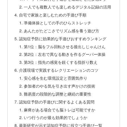
一人でも複数人でも楽しめるデジタル記録の活用
自宅で家族と楽しむための手遊び手順
準備体操としての手のひらストレッチ
あんたがたどこさでリズム感を養う遊び方
認知症予防に効果的な手遊びおすすめランキング
第1位：脳をフル回転させる後出しじゃんけん
第2位：左右で異なる動きを作るグーパー体操
第3位：指先の感覚を鋭くする指折り数え
介護現場で実践するレクリエーションのコツ
安心感を生む環境設定と雰囲気作り
参加者のやる気を引き出す声かけの技術
難易度の段階的な調整と継続の重要性
認知症予防の手遊びに関するよくある質問
麻痺がある場合でも脳トレは可能ですか
いつ行うのが最も効果的でしょうか
最新研究が示す認知症予防に役立つ手遊び一覧