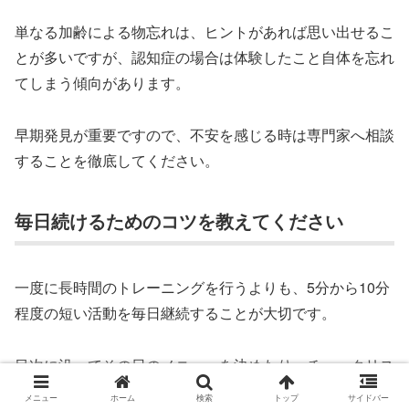
単なる加齢による物忘れは、ヒントがあれば思い出せるこ
とが多いですが、認知症の場合は体験したこと自体を忘れ
てしまう傾向があります。
早期発見が重要ですので、不安を感じる時は専門家へ相談
することを徹底してください。
毎日続けるためのコツを教えてください
一度に長時間のトレーニングを行うよりも、5分から10分
程度の短い活動を毎日継続することが大切です。
目次に沿ってその日のメニューを決めたり、チェックリス
トを作って成果を確認したりすることで、前向きな気持ち
メニュー
ホーム
検索
トップ
サイドバー