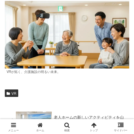
VRが拓く、介護施設の明るい未来。
VR
老人ホームの新しいアクティビティを山
口で！「ゴーグルなしVR」が叶える入居
者の笑顔と生活の質の向上
メニュー
ホーム
検索
トップ
サイドバー