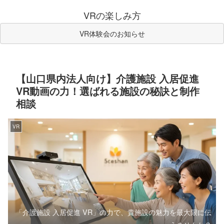
VRの楽しみ方
VR体験会のお知らせ
【山口県内法人向け】介護施設 入居促進
VR動画の力！選ばれる施設の秘訣と制作
相談
VR
「介護施設 入居促進 VR」の力で、貴施設の魅力を最大限に伝