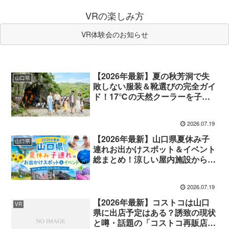
VRの楽しみ方
VR体験会のお知らせ
【2026年最新】夏の秋芳洞で失
山口県
敗しない服装＆靴選びの完全ガイ
ド！17℃の天然クーラーを子連
れ・デートで快適に楽しむ裏ワザ
2026.07.19
【2026年最新】山口県夏休み子
山口県
連れお出かけスポット＆イベント
総まとめ！涼しい屋内施設からプ
ール・穴場大自然まで徹底紹介
2026.07.19
【2026年最新】コストコは山口
VR
県に出店予定はある？誘致の現状
と噂・話題の「コストコ再販店」