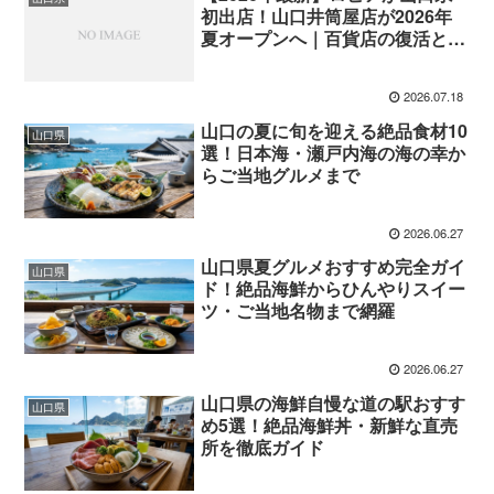
初出店！山口井筒屋店が2026年
夏オープンへ｜百貨店の復活と出
店戦略の全貌
2026.07.18
山口の夏に旬を迎える絶品食材10
山口県
選！日本海・瀬戸内海の海の幸か
らご当地グルメまで
2026.06.27
山口県夏グルメおすすめ完全ガイ
山口県
ド！絶品海鮮からひんやりスイー
ツ・ご当地名物まで網羅
2026.06.27
山口県の海鮮自慢な道の駅おすす
山口県
め5選！絶品海鮮丼・新鮮な直売
所を徹底ガイド