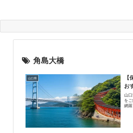
角島大橋
【
山口県
お
山口
をご
網羅