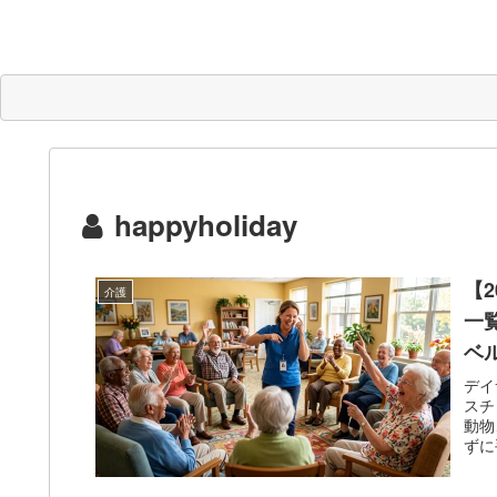
happyholiday
【
介護
一
ベ
デイ
スチ
動物
ずに
ま印