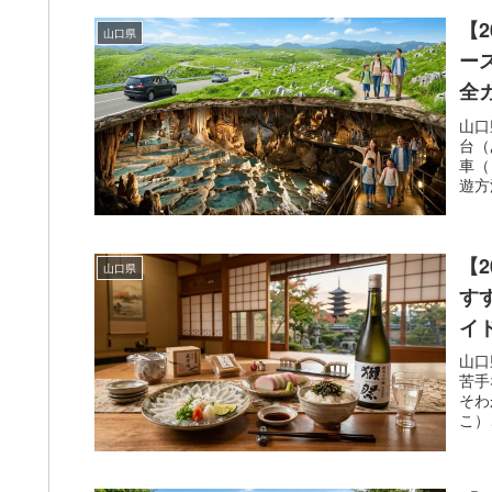
【
山口県
ー
全
山口
台（
車（
遊方
絶景
網羅
【
山口県
す
イ
山口
苦手
そわ
こ）
口駅