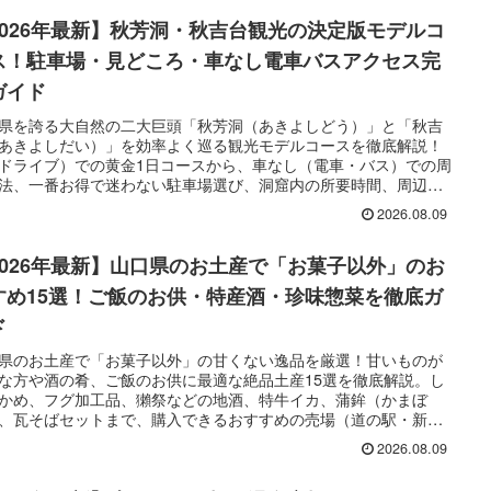
2026年最新】秋芳洞・秋吉台観光の決定版モデルコ
ス！駐車場・見どころ・車なし電車バスアクセス完
ガイド
県を誇る大自然の二大巨頭「秋芳洞（あきよしどう）」と「秋吉
あきよしだい）」を効率よく巡る観光モデルコースを徹底解説！
ドライブ）での黄金1日コースから、車なし（電車・バス）での周
法、一番お得で迷わない駐車場選び、洞窟内の所要時間、周辺の
ランチ（ニジマス・瓦そば）や別府弁天池への立ち寄り情報まで
2026.08.09
してお届けします。
2026年最新】山口県のお土産で「お菓子以外」のお
すめ15選！ご飯のお供・特産酒・珍味惣菜を徹底ガ
ド
県のお土産で「お菓子以外」の甘くない逸品を厳選！甘いものが
な方や酒の肴、ご飯のお供に最適な絶品土産15選を徹底解説。し
かめ、フグ加工品、獺祭などの地酒、特牛イカ、蒲鉾（かまぼ
、瓦そばセットまで、購入できるおすすめの売場（道の駅・新山
等）情報とあわせてお届けします。
2026.08.09