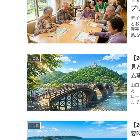
プ
デイ
とお
漢字
葉活
で8
【
山口県
見
ム
山口
ろ、
ロー
まで
司ラ
【
山口県
要