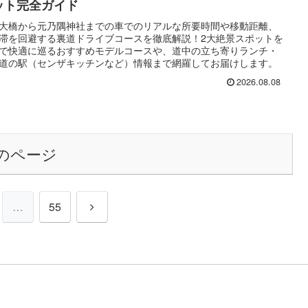
ット完全ガイド
大橋から元乃隅神社までの車でのリアルな所要時間や移動距離、
滞を回避する裏道ドライブコースを徹底解説！2大絶景スポットを
で快適に巡るおすすめモデルコースや、道中の立ち寄りランチ・
道の駅（センザキッチンなど）情報まで網羅してお届けします。
2026.08.08
のページ
次
…
55
へ