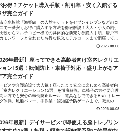
がお得？チケット購入手順・割引率・安く入館する
ワザ完全ガイド
市立水族館「海響館」の入館チケットをセブンイレブンなどのコ
ニで一番安くお得に購入する方法を徹底解説！大人・小人の割引
比較からマルチコピー機での具体的な前売り券購入手順、唐戸市
カモンワーフと合わせたお得な観光モデルコースまで網羅してお
します。
2026.08.08
2026年最新】座ってできる高齢者向け室内レクリエ
ション15選！転倒防止・車椅子対応・盛り上がるア
デア完全ガイド
ービスや介護施設で大人気！座ったまま安全に楽しめる高齢者向
「室内レクリエーション15選」を徹底解説。車椅子の方や要介護
高い方でも安心の転倒防止ルール、道具なしでできるBrainトレー
グ体操、風船バレー、手作業・認知症予防ゲームまで、職員の準
担を激減させる業務分担表マニュアルと合わせてお届けします。
2026.08.08
2026年最新】デイサービスで即使える脳トレプリン
おすすめ15選！無料・簡単で認知症予防に効果的な