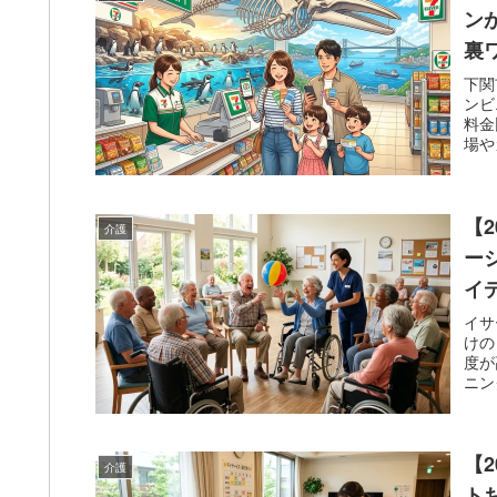
ン
裏
下関
ンビ
料金
場や
届け
【
介護
ー
イ
イサ
けの
度が
ニン
備負
【
介護
ト