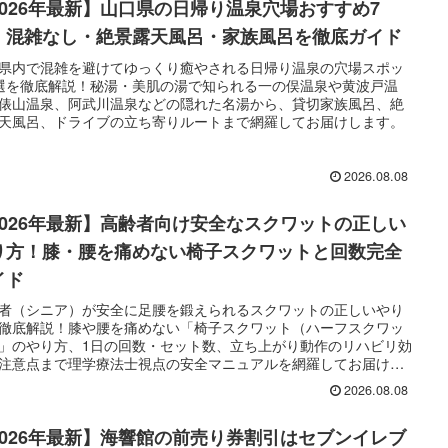
2026年最新】山口県の日帰り温泉穴場おすすめ7
！混雑なし・絶景露天風呂・家族風呂を徹底ガイド
県内で混雑を避けてゆっくり癒やされる日帰り温泉の穴場スポッ
選を徹底解説！秘湯・美肌の湯で知られる一の俣温泉や黄波戸温
俵山温泉、阿武川温泉などの隠れた名湯から、貸切家族風呂、絶
天風呂、ドライブの立ち寄りルートまで網羅してお届けします。
2026.08.08
2026年最新】高齢者向け安全なスクワットの正しい
り方！膝・腰を痛めない椅子スクワットと回数完全
イド
者（シニア）が安全に足腰を鍛えられるスクワットの正しいやり
徹底解説！膝や腰を痛めない「椅子スクワット（ハーフスクワッ
」のやり方、1日の回数・セット数、立ち上がり動作のリハビリ効
注意点まで理学療法士視点の安全マニュアルを網羅してお届けし
。
2026.08.08
2026年最新】海響館の前売り券割引はセブンイレブ