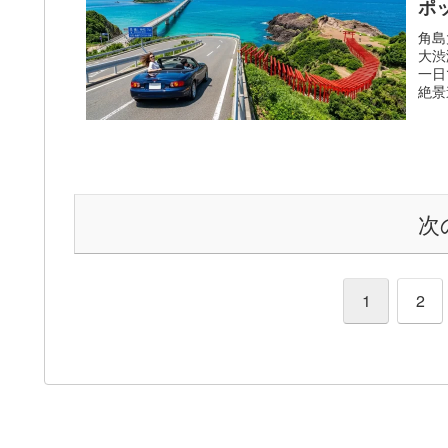
ポ
角島
大渋
一日
絶景
次
1
2