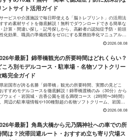
リントサイト活用ガイド
サービスや介護施設で毎日即使える「脳トレプリント」の活用法
すすめ素材サイトを徹底解説！無料でダウンロードできる簡単な
・計算・間違い探し・記号探しから、高齢者の認知症予防・前頭
性化効果、職員の準備残業をゼロにする業務効率化マニュアルま
,500文字超で完全網羅してお届けします。
2026.08.08
2026年最新】錦帯橋観光の所要時間はどれくらい？
どころ別モデルコース・駐車場・名物ソフトクリー
攻略完全ガイド
県岩国市が誇る名勝「錦帯橋」観光の所要時間、実際の見どこ
おすすめモデルコースを徹底解説！錦帯橋渡橋のみ（30分）から
プウェイ・岩国城・吉香公園を巡る満喫コース（2時間〜3時間）
、周辺の駐車場情報や100種類超の名物ソフトクリーム、岩国寿
ンチまで網羅してお届けします。
2026.08.08
2026年最新】角島大橋から元乃隅神社への車での所
時間は？渋滞回避ルート・おすすめ立ち寄り穴場ス