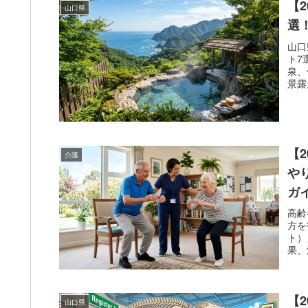
【
山口県
選
山口
ト7
泉、
景露
【
介護
や
ガ
高齢
方を
ト）
果、
ます
【
山口県